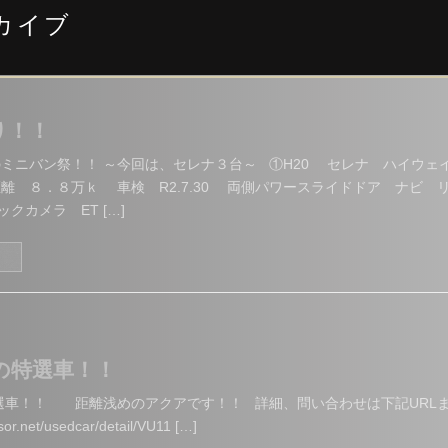
ーカイブ
り！！
ミニバン祭！！ ～今回は、セレナ３台～ ①H20 セレナ ハイウェ
離 ８．８万ｋ 車検 R2.7.30 両側パワースライドドア ナビ 
クカメラ ET […]
る
日の特選車！！
特選車！！ 距離浅めのアクアです！！ 詳細、問い合わせは下記URL
r.net/usedcar/detail/VU11 […]