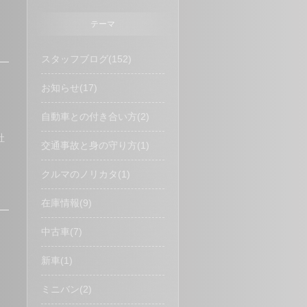
テーマ
スタッフブログ(152)
お知らせ(17)
自動車との付き合い方(2)
社
交通事故と身の守り方(1)
クルマのノリカタ(1)
在庫情報(9)
中古車(7)
新車(1)
ミニバン(2)