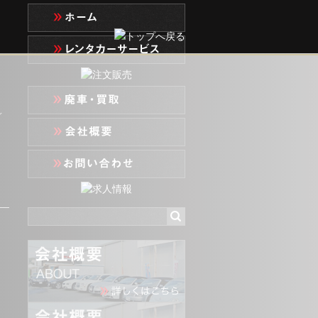
イ
リ
ま