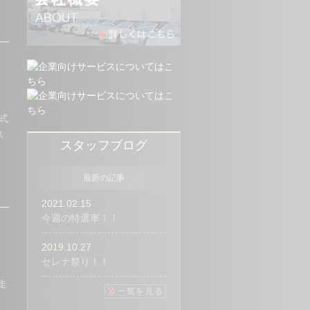
式
ス
スタッフブログ
最新の記事
2021.02.15
今週の特選車！！
2019.10.27
セレナ祭り！！
走
一覧を見る