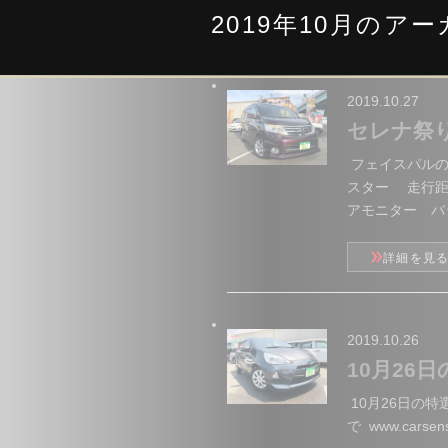
2019年10月のア
2019.10.27
セレナ祭
フェイスパルの
スター 走行距
アモニター バッ
詳細を見
2019.10.26
10月26
10月26日の
で www.carsenso