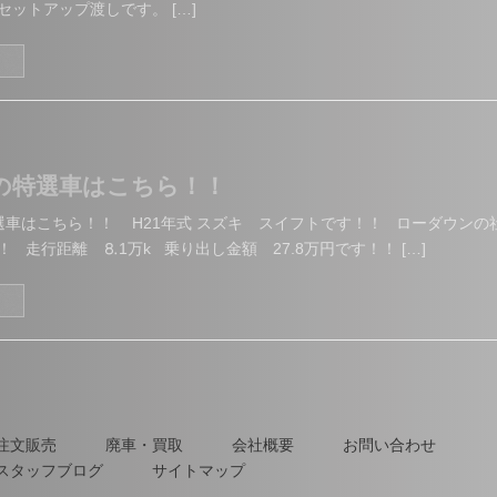
セットアップ渡しです。 […]
る
日の特選車はこちら！！
特選車はこちら！！ H21年式 スズキ スイフトです！！ ローダウンの
 走行距離 ⒏1万k 乗り出し金額 27.8万円です！！ […]
る
注文販売
廃車・買取
会社概要
お問い合わせ
スタッフブログ
サイトマップ