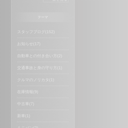
テーマ
スタッフブログ(152)
お知らせ(17)
自動車との付き合い方(2)
交通事故と身の守り方(1)
クルマのノリカタ(1)
在庫情報(9)
中古車(7)
新車(1)
ミニバン(2)