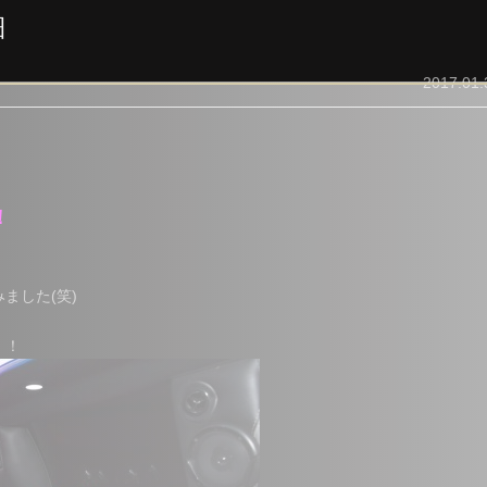
細
2017.01.
！
ました(笑)
！！