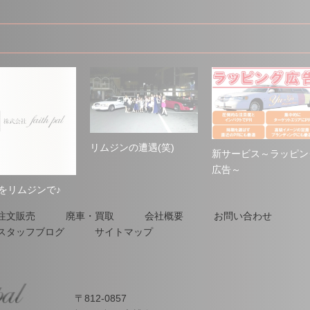
リムジンの遭遇(笑)
新サービス～ラッピン
広告～
をリムジンで♪
注文販売
廃車・買取
会社概要
お問い合わせ
スタッフブログ
サイトマップ
〒812-0857