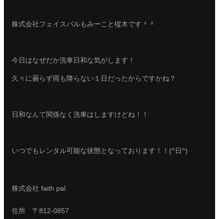
株式会社フェイスパルもみーこと樅木です＾＾
今日はなぜだか洗車日和な気がします！
久々に曇らず雨も降らない１日だったからですかね？
日和なんて関係なく洗車はしますけどね！！
いつでもレンタル可能な状態となっております！！(^日^)
株式会社 faith pal
住所 〒812-0857