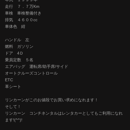
走行 ７．７万Km
車検 車検整備付き
排気 ４６００cc
車体色 紺
ハンドル 左
燃料 ガソリン
ドア 4Ｄ
乗員定数 ５名
エアバッグ 運転席/助手席/サイド
オートクルーズコントロール
ETC
革シート
リンカーンがこのお値段でお買い求めになれます！
そして！
リンカーン コンチネンタルはレンタカーとしてもご利用になれ
ます!(^^)!