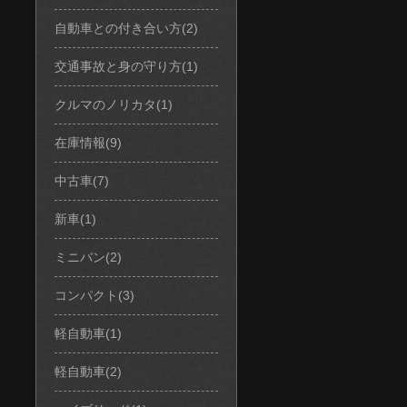
自動車との付き合い方(2)
交通事故と身の守り方(1)
クルマのノリカタ(1)
在庫情報(9)
中古車(7)
新車(1)
ミニバン(2)
コンパクト(3)
軽自動車(1)
軽自動車(2)