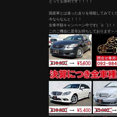
とっても便利です！！！！
国産車とは違った走りを堪能してみてくださ
今ならなんと！！！
全車半額キャンペーン中です(゜o゜)！！
このご機会に是非お待ちしております～