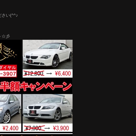
い(^^♪
～☆彡