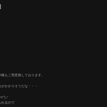
細
車種もご用意致しております。
金がかかりそうだな・・・
^)／
られるので