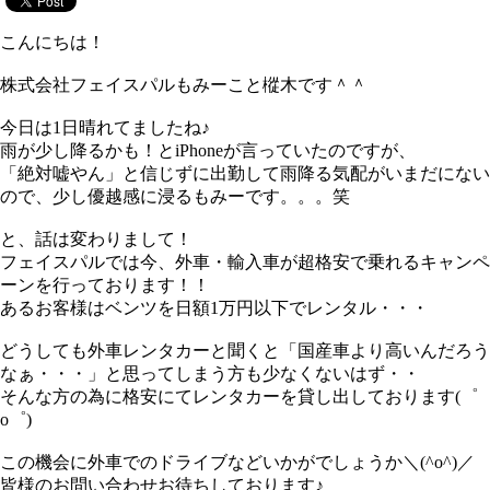
こんにちは！
株式会社フェイスパルもみーこと樅木です＾＾
今日は1日晴れてましたね♪
雨が少し降るかも！とiPhoneが言っていたのですが、
「絶対嘘やん」と信じずに出勤して雨降る気配がいまだにない
ので、少し優越感に浸るもみーです。。。笑
と、話は変わりまして！
フェイスパルでは今、外車・輸入車が超格安で乗れるキャンペ
ーンを行っております！！
あるお客様はベンツを日額1万円以下でレンタル・・・
どうしても外車レンタカーと聞くと「国産車より高いんだろう
なぁ・・・」と思ってしまう方も少なくないはず・・
そんな方の為に格安にてレンタカーを貸し出しております(゜
o゜)
この機会に外車でのドライブなどいかがでしょうか＼(^o^)／
皆様のお問い合わせお待ちしております♪